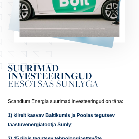
SUURIMAD
INVESTEERINGUD
EESOTSAS SUNLYGA
Scandium Energia suurimad investeeringud on täna:
1) kiirelt kasvav Baltikumis ja Poolas tegutsev
taastuvenergiatootja Sunly;
2) 45 riigis tegutsev tehnoloogiaettevõte –