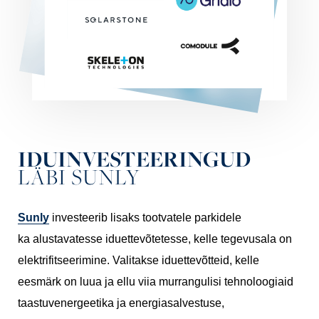
IDUINVESTEERINGUD
LÄBI SUNLY
Sunly
i
nvesteeri
b lisaks tootvatele parkidele
ka
alustavatesse iduettevõtetesse, kelle tegevusala on
elektrifitseerimine
. Valitakse
iduettevõtteid, kelle
eesmärk on luua ja ellu viia murrangulisi tehnoloogiaid
taastuvenergeetika ja energiasalvestuse,