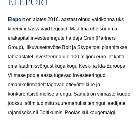
ELEPORT
Eleport
on alates 2016. aastast olnud valdkonna üks
kiiremini kasvavaid tegijaid. Maailma ühe suurima
erakapitaliinvesteeringute haldaja Gren (Partners
Group), liikuvusettevõtte Bolt ja Skype toel plaanitakse
lähiaastatel investeerida üle 100 miljoni euro, et katta
oma laadimisvõrgustikuga kogu Kesk- ja Ida-Euroopa.
Viimase poole aasta tugevad investeeringud
omanikefirmadelt tagavad ettevõtte kiire ja
konkurentsivõimelise arengu. Samuti on viimaste kuude
jooksul sõlmitud mitu suuremahulist tehingut laadijate
rajamiseks nii Baltikumis, Poolas kui kaugemalgi.