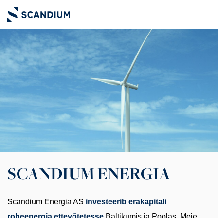
SCANDIUM ENERGIA
Scandium Energia AS
investeerib erakapitali
roheenergia ettevõtetesse
Baltikumis ja Poolas. Meie