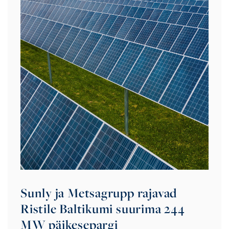
Sunly ja Metsagrupp rajavad
Ristile Baltikumi suurima 244
MW päikesepargi