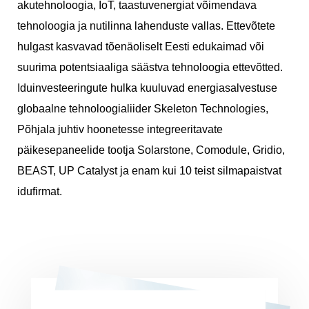
akutehnoloogia, IoT, taastuvenergiat võimendava
tehnoloogia ja nutilinna lahenduste vallas
. Ettevõtete
hulgast kasvavad
tõenäoliselt Eesti edukaimad või
suurima potentsiaaliga säästva tehnoloogia ettevõtted.
Iduinvesteeringute hulka kuuluvad energiasalvestuse
globaalne tehnoloogialiider Skeleton Technologies,
Põhjala juhtiv hoonetesse integreeritavate
päikesepaneelide tootja Solarstone, Comodule, Gridio,
BEAST, UP Catalyst ja enam kui 10 teist silmapaistvat
idufirmat.