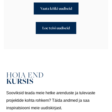
Vaata kõiki uudiseid
Loe teisi uudiseid
HOIA END
KURSIS
Sooviksid teada meie hetke arenduste ja tulevaste
projektide kohta rohkem? Täida andmed ja saa
inspiratsiooni meie uudiskirjast.