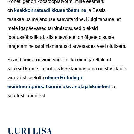
Rohetiiger on koostööplatvorm, mille eesmärk
on
keskkonnateadlikkuse tõstmine
ja Eestis
tasakaalus majanduse saavutamine. Kuigi tahame, et
meie igapäevased tarbimisotsused oleksid
loodussõbralikud, siis ettevõtetel on õigete otsuste
langetamine tarbimismahtusid arvestades veel olulisem.
Scandiumis soovime väga, et ka meie järeltulijad
saaksid kaunis ja puhtas keskkonnas oma unistusi täide
viia. Just seetõttu
oleme Rohetiigri
esindusorganisatsiooni üks asutajaliikmetest
ja
suurtest fännidest.
UURI LISA