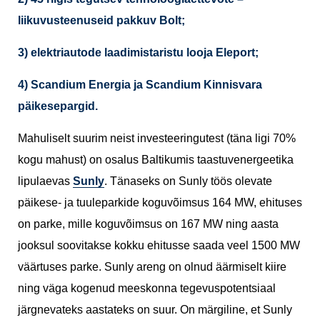
liikuvusteenuseid pakkuv Bolt;
3) elektriautode laadimistaristu looja Eleport;
4) Scandium Energia ja Scandium Kinnisvara
päikesepargid.
Mahuliselt suurim neist investeeringutest (täna ligi 70%
kogu mahust) on osalus Baltikumis taastuvenergeetika
lipulaevas
Sunly
. Tänaseks on Sunly töös olevate
päikese- ja tuuleparkide koguvõimsus 164 MW, ehituses
on parke, mille koguvõimsus on 167 MW ning aasta
jooksul soovitakse kokku ehitusse saada veel 1500 MW
väärtuses parke. Sunly areng on olnud äärmiselt kiire
ning väga kogenud meeskonna tegevuspotentsiaal
järgnevateks aastateks on suur. On märgiline, et Sunly