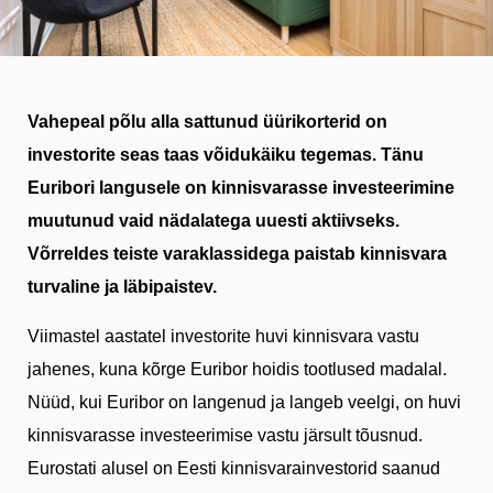
Vahepeal põlu alla sattunud üürikorterid on
investorite seas taas võidukäiku tegemas. Tänu
Euribori langusele on kinnisvarasse investeerimine
muutunud vaid nädalatega uuesti aktiivseks.
Võrreldes teiste varaklassidega paistab kinnisvara
turvaline ja läbipaistev.
Viimastel aastatel investorite huvi kinnisvara vastu
jahenes, kuna kõrge Euribor hoidis tootlused madalal.
Nüüd, kui Euribor on langenud ja langeb veelgi, on huvi
kinnisvarasse investeerimise vastu järsult tõusnud.
Eurostati alusel on Eesti kinnisvarainvestorid saanud