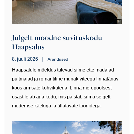
Julgelt moodne suvituskodu
Haapsalus
8. juuli 2026
|
Arendused
Haapsalule mõeldus tulevad silme ette madalad
puitmajad ja romantiline munakiviteega linnatänav
koos armsate kohvikutega. Linna merepoolsest
osast leiab aga kodu, mis paistab silma selgelt
modernse käekirja ja üllatavate toonidega.