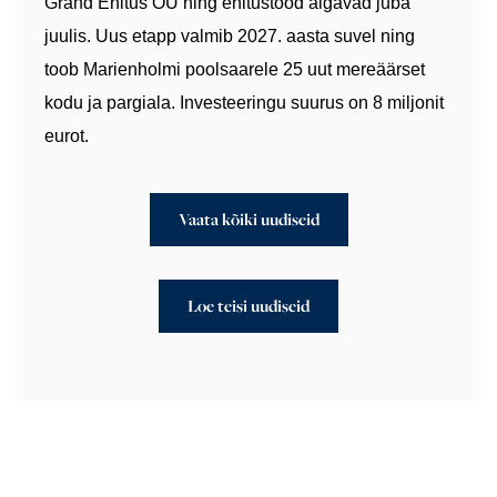
Grand Ehitus OÜ ning ehitustööd algavad juba
juulis. Uus etapp valmib 2027. aasta suvel ning
toob Marienholmi poolsaarele 25 uut mereäärset
kodu ja pargiala. Investeeringu suurus on 8 miljonit
eurot.
Vaata kõiki uudiseid
Loe teisi uudiseid