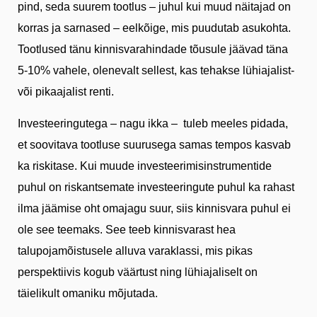
pind, seda suurem tootlus – juhul kui muud näitajad on
korras ja sarnased – eelkõige, mis puudutab asukohta.
Tootlused tänu kinnisvarahindade tõusule jäävad täna
5-10% vahele, olenevalt sellest, kas tehakse lühiajalist-
või pikaajalist renti.
Investeeringutega – nagu ikka – tuleb meeles pidada,
et soovitava tootluse suurusega samas tempos kasvab
ka riskitase. Kui muude investeerimisinstrumentide
puhul on riskantsemate investeeringute puhul ka rahast
ilma jäämise oht omajagu suur, siis kinnisvara puhul ei
ole see teemaks. See teeb kinnisvarast hea
talupojamõistusele alluva varaklassi, mis pikas
perspektiivis kogub väärtust ning lühiajaliselt on
täielikult omaniku mõjutada.