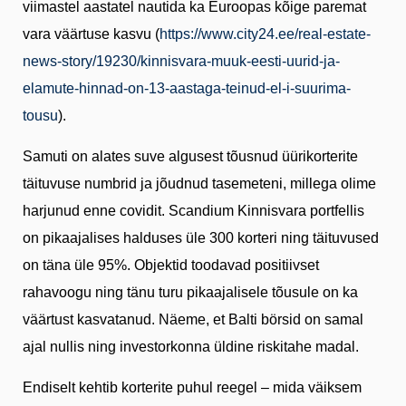
viimastel aastatel nautida ka Euroopas kõige paremat
vara väärtuse kasvu (
https://www.city24.ee/real-estate-
news-story/19230/kinnisvara-muuk-eesti-uurid-ja-
elamute-hinnad-on-13-aastaga-teinud-el-i-suurima-
tousu
).
Samuti on alates suve algusest tõusnud üürikorterite
täituvuse numbrid ja jõudnud tasemeteni, millega olime
harjunud enne covidit. Scandium Kinnisvara portfellis
on pikaajalises halduses üle 300 korteri ning täituvused
on täna üle 95%. Objektid toodavad positiivset
rahavoogu ning tänu turu pikaajalisele tõusule on ka
väärtust kasvatanud. Näeme, et Balti börsid on samal
ajal nullis ning investorkonna üldine riskitahe madal.
Endiselt kehtib korterite puhul reegel – mida väiksem