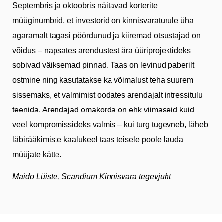
Septembris ja oktoobris näitavad korterite
müüginumbrid, et investorid on kinnisvaraturule üha
agaramalt tagasi pöördunud ja kiiremad otsustajad on
võidus – napsates arendustest ära üüriprojektideks
sobivad väiksemad pinnad. Taas on levinud paberilt
ostmine ning kasutatakse ka võimalust teha suurem
sissemaks, et valmimist oodates arendajalt intressitulu
teenida. Arendajad omakorda on ehk viimaseid kuid
veel kompromissideks valmis – kui turg tugevneb, läheb
läbirääkimiste kaalukeel taas teisele poole lauda
müüjate kätte.
Maido Lüiste, Scandium Kinnisvara tegevjuht