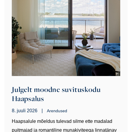
Julgelt moodne suvituskodu
Haapsalus
8. juuli 2026
|
Arendused
Haapsalule mõeldus tulevad silme ette madalad
puitmajad ja romantiline munakiviteega linnatänav