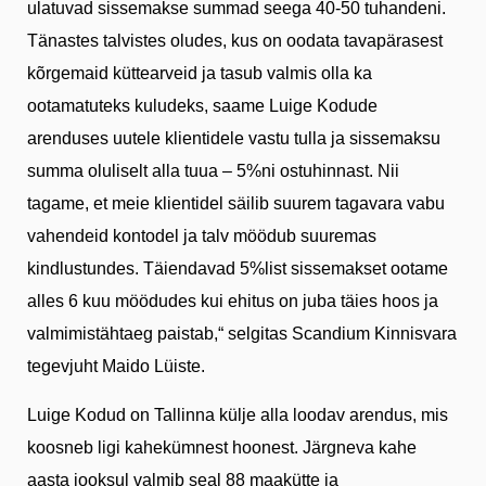
ulatuvad sissemakse summad seega 40-50 tuhandeni.
Tänastes talvistes oludes, kus on oodata tavapärasest
kõrgemaid küttearveid ja tasub valmis olla ka
ootamatuteks kuludeks, saame Luige Kodude
arenduses uutele klientidele vastu tulla ja sissemaksu
summa oluliselt alla tuua – 5%ni ostuhinnast. Nii
tagame, et meie klientidel säilib suurem tagavara vabu
vahendeid kontodel ja talv möödub suuremas
kindlustundes. Täiendavad 5%list sissemakset ootame
alles 6 kuu möödudes kui ehitus on juba täies hoos ja
valmimistähtaeg paistab,“ selgitas Scandium Kinnisvara
tegevjuht Maido Lüiste.
Luige Kodud on Tallinna külje alla loodav arendus, mis
koosneb ligi kahekümnest hoonest. Järgneva kahe
aasta jooksul valmib seal 88 maakütte ja