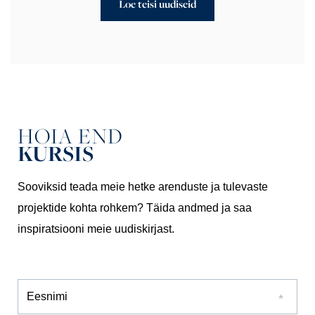
Loe teisi uudiseid
HOIA END
KURSIS
Sooviksid teada meie hetke arenduste ja tulevaste
projektide kohta rohkem? Täida andmed ja saa
inspiratsiooni meie uudiskirjast.