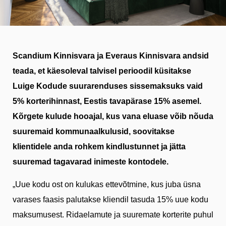
Scandium Kinnisvara ja Everaus Kinnisvara andsid
teada, et käesoleval talvisel perioodil küsitakse
Luige Kodude suurarenduses sissemaksuks vaid
5% korterihinnast, Eestis tavapärase 15% asemel.
Kõrgete kulude hooajal, kus vana eluase võib nõuda
suuremaid kommunaalkulusid, soovitakse
klientidele anda rohkem kindlustunnet ja jätta
suuremad tagavarad inimeste kontodele.
„Uue kodu ost on kulukas ettevõtmine, kus juba üsna
varases faasis palutakse kliendil tasuda 15% uue kodu
maksumusest. Ridaelamute ja suuremate korterite puhul