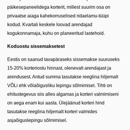
päikesepaneelidega korterit, millest suurim osa on
privaatse aiaga kahekorruselised ridaelamu-tüüpi
kodud. Kvartali keskele loovad arendajad
kogukonnamaja, kuhu on planeeritud lastehoid.
Koduostu sissemaksetest
Eestis on saanud tavapäraseks sissemakse suuruseks
15-20% korteriostu hinnast, olenevalt arendajast ja
arendusest. Antud summa tasutakse reeglina hiljemalt
VÕLi ehk võlaõigusliku lepingu sõlmimisel. Tihti on
ehitustegevus siis alles algamas ja korteri valmimiseni
on aega enam kui aasta. Ülejäänud korteri hind
tasutakse reeglina hiljemalt korteri valmides
asjaõiguslepingu sõlmimisel.