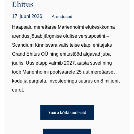
Ehitus
17. juuni 2026
|
Arendused
Haapsalu mereäärse Marienholmi elukeskkonna
arendus jõuab järgmise olulise verstapostini –
Scandium Kinnisvara valis teise etapi ehitajaks
Grand Ehitus OÜ ning ehitustööd algavad juba
juulis. Uus etapp valmib 2027. aasta suvel ning
toob Marienholmi poolsaarele 25 uut mereäärset
kodu ja pargiala. Investeeringu suurus on 8 miljonit
eurot.
Vaata kõiki uudiseid