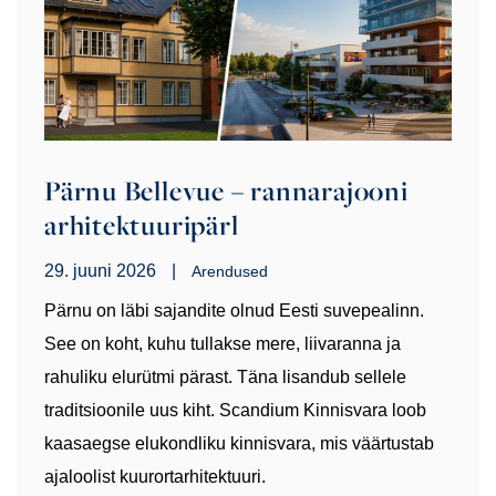
Pärnu Bellevue – rannarajooni
arhitektuuripärl
29. juuni 2026
|
Arendused
Pärnu on läbi sajandite olnud Eesti suvepealinn.
See on koht, kuhu tullakse mere, liivaranna ja
rahuliku elurütmi pärast. Täna lisandub sellele
traditsioonile uus kiht. Scandium Kinnisvara loob
kaasaegse elukondliku kinnisvara, mis väärtustab
ajaloolist kuurortarhitektuuri.