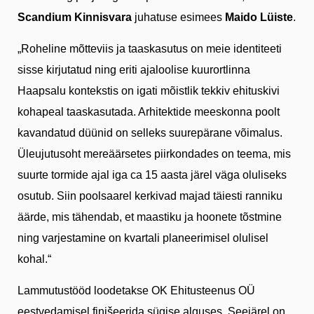
Scandium Kinnisvara
juhatuse esimees
Maido Lüiste
.
„Roheline mõtteviis ja taaskasutus on meie identiteeti
sisse kirjutatud ning eriti ajaloolise kuurortlinna
Haapsalu kontekstis on igati mõistlik tekkiv ehituskivi
kohapeal taaskasutada. Arhitektide meeskonna poolt
kavandatud düünid on selleks suurepärane võimalus.
Üleujutusoht mereäärsetes piirkondades on teema, mis
suurte tormide ajal iga ca 15 aasta järel väga oluliseks
osutub. Siin poolsaarel kerkivad majad täiesti ranniku
äärde, mis tähendab, et maastiku ja hoonete tõstmine
ning varjestamine on kvartali planeerimisel olulisel
kohal.“
Lammutustööd loodetakse OK Ehitusteenus OÜ
eestvedamisel finišeerida sügise alguses. Seejärel on