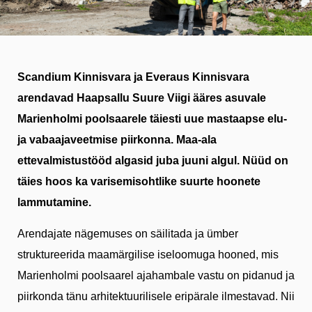
Scandium Kinnisvara ja Everaus Kinnisvara
arendavad Haapsallu Suure Viigi ääres asuvale
Marienholmi poolsaarele täiesti uue mastaapse elu-
ja vabaajaveetmise piirkonna. Maa-ala
ettevalmistustööd algasid juba juuni algul. Nüüd on
täies hoos ka varisemisohtlike suurte hoonete
lammutamine.
Arendajate nägemuses on säilitada ja ümber
struktureerida maamärgilise iseloomuga hooned, mis
Marienholmi poolsaarel ajahambale vastu on pidanud ja
piirkonda tänu arhitektuurilisele eripärale ilmestavad. Nii