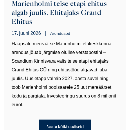
Marienholmi teise etapi ehitus
algab juulis. Ehitajaks Grand
Ehitus
17. juuni 2026
|
Arendused
Haapsalu mereäärse Marienholmi elukeskkonna
arendus jõuab järgmise olulise verstapostini –
Scandium Kinnisvara valis teise etapi ehitajaks
Grand Ehitus OÜ ning ehitustööd algavad juba
juulis. Uus etapp valmib 2027. aasta suvel ning
toob Marienholmi poolsaarele 25 uut mereäärset
kodu ja pargiala. Investeeringu suurus on 8 miljonit
eurot.
Vaata kõiki uudiseid