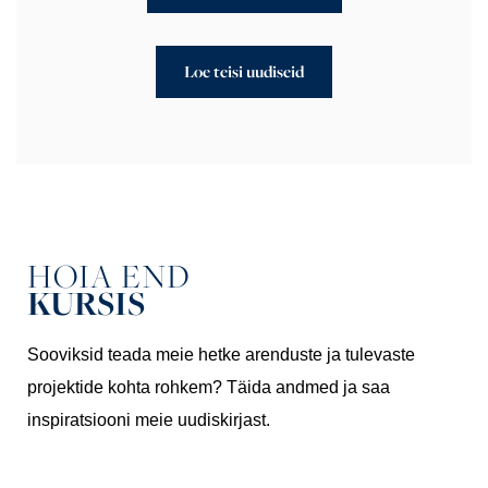
Loe teisi uudiseid
HOIA END
KURSIS
Sooviksid teada meie hetke arenduste ja tulevaste
projektide kohta rohkem? Täida andmed ja saa
inspiratsiooni meie uudiskirjast.