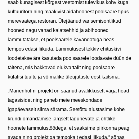
saab kunagisest kõrgest veetornist tulevikus kohvikuga
kultuuritorn ning maakivist aidahoonest poolsaare tipus
merevaatega restoran. Ülejäänud varisemisohtlikud
hooned nagu vanad kalatsehhid ja abihooned
lammutatakse, et poolsaarele kavandatuga heas
tempos edasi liikuda. Lammutusest tekkiv ehituskivi
loodetakse ära kasutada poolsaarele loodavate düünide
täitena, mis hakkavad elukvartalit ning poolsaare
külalisi tuulte ja võimalike üleujutuste eest kaitsma.
„Marienholmi projekt on saanud avalikkuselt väga head
tagasisidet ning paneb meie meeskondadel
igapäevaselt silma särama. Seetõttu alustasime kohe
krundi omandamise järgselt lagunevate ja ohtlike
hoonete lammutustöödega, et saaksime piirkonna peagi
avada ning projektiga tempokalt edasi liikuda,“ sõnas