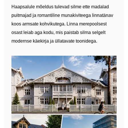
Haapsalule mõeldus tulevad silme ette madalad
puitmajad ja romantiline munakiviteega linnatänav
koos armsate kohvikutega. Linna merepoolsest
osast leiab aga kodu, mis paistab silma selgelt
modernse käekirja ja üllatavate toonidega.