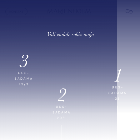
KONTAKT
Vali endale sobiv maja
3
1
UUS-
SADAMA
29/3
2
UUS-
SADAMA
33
UUS-
SADAMA
29/1