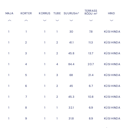
TERRASS
MAJA
KORTER
KORRUS
TUBE
SUURUS
m²
HIND
RÕDU
m²
1
1
1
1
30
7.8
KÜSI HINDA
1
2
1
2
41.1
11.3
KÜSI HINDA
1
3
1
2
45.8
13.7
KÜSI HINDA
1
4
1
4
84.4
20.7
KÜSI HINDA
1
5
1
3
68
21.4
KÜSI HINDA
1
6
1
2
45
6.7
KÜSI HINDA
1
7
1
2
45.3
10.8
KÜSI HINDA
1
8
1
1
32.1
6.9
KÜSI HINDA
1
9
1
1
31.8
8.9
KÜSI HINDA