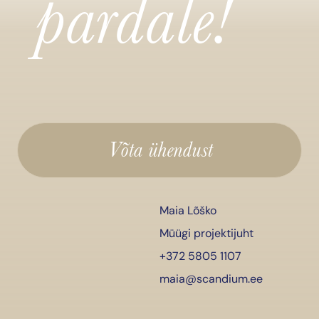
pardale!
Võta ühendust
Maia Lõško
Müügi projektijuht
+372 5805 1107
maia@scandium.ee