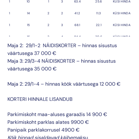
1
10
1
3
63.4
25.6
KÜSI HINDA
1
14
2
2
41.2
11.3
KÜSI HINDA
1
15
2
3
68.1
22.1
KÜSI HINDA
1
16
2
4
84.4
20.6
KÜSI HINDA
Maja 2: 29/1-2 NÄIDISKORTER – hinnas sisustus
1
17
2
2
45
6.9
KÜSI HINDA
väärtusega 37 000 €
Maja 3: 29/3-4 NÄIDISKORTER – hinnas sisustus
1
18
2
2
45.4
11.1
KÜSI HINDA
väärtusega 35 000 €
1
19
2
1
32.1
6.9
KÜSI HINDA
Maja 2: 29/1-4 – hinnas köök väärtusega 12 000 €
1
21
2
3
63.4
23.7
KÜSI HINDA
1
25
3
3
95.5
64.8
KÜSI HINDA
KORTERI HINNALE LISANDUB
2
2
1
+2
4
78.9
55.4
424 900*
Parkimiskoht maa-aluses garaažis 14 900 €
2
4
1
2
40.6
12.4
214 900*
Parkimiskoht parklas alates 9900 €
Panipaik parklakorrusel 4900 €
3
4
1
+2
4
87.1
35.7
399 900
Kõik hinnad sisaldavad käibemaksu.