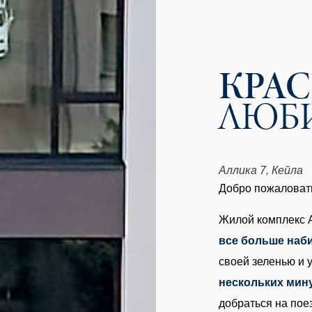
КРА
ЛЮБ
Аллика 7, Кейла
Добро пожаловать
Жилой комплекс A
все больше наб
своей зеленью и 
нескольких мин
добраться на поез